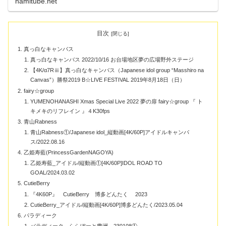
hamitube.net
目次
真っ白なキャンバス
真っ白なキャンバス 2022/10/16 お台場地区夢の広場野外ステージ
【4K/α7Rⅲ】真っ白なキャンバス（Japanese idol group “Masshiro na
Canvas”）勝祭2019 B☆LIVE FESTIVAL 2019年8月18日（日）
fairy☆group
YUMENOHANASHI Xmas Special Live 2022 夢の扉 fairy☆group 『 ト
キメキのリフレイン 』４K30fps
青山Rabness
青山Rabness①/Japanese idol_縦動画[4K/60P]アイドルキャンパ
ス/2022.08.16
乙姫寿藍(PrincessGardenNAGOYA)
乙姫寿藍_アイドル/縦動画①[4K/60P]IDOL ROAD TO
GOAL/2024.03.02
CutieBerry
『4K60P』 CutieBerry 博多どんたく 2023
CutieBerry_アイドル/縦動画[4K/60P]博多どんたく/2023.05.04
パラディーク