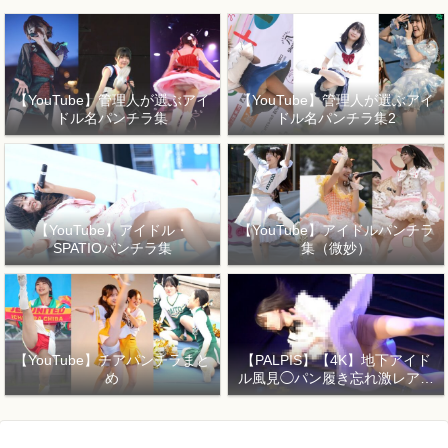
【YouTube】管理人が選ぶアイ
【YouTube】管理人が選ぶアイ
ドル名パンチラ集
ドル名パンチラ集2
【YouTube】アイドル・
【YouTube】アイドルパンチラ
SPATIOパンチラ集
集（微妙）
【YouTube】チアパンチラまと
【PALPIS】【4K】地下アイド
め
ル風見◯パン履き忘れ激レア映
像3！