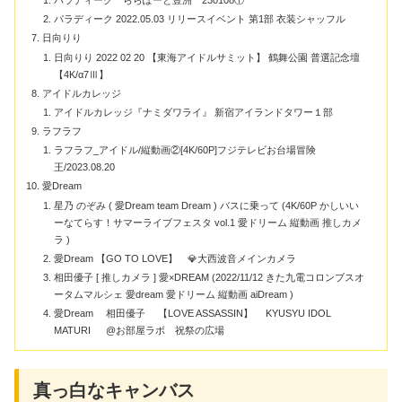
パラディーク ららぽーと豊洲 230108①
パラディーク 2022.05.03 リリースイベント 第1部 衣装シャッフル
日向りり
日向りり 2022 02 20 【東海アイドルサミット】 鶴舞公園 普選記念壇
【4K/α7Ⅲ】
アイドルカレッジ
アイドルカレッジ『ナミダワライ』 新宿アイランドタワー１部
ラフラフ
ラフラフ_アイドル/縦動画②[4K/60P]フジテレビお台場冒険
王/2023.08.20
愛Dream
星乃 のぞみ ( 愛Dream team Dream ) バスに乗って (4K/60P かしいい
ーなてらす！サマーライブフェスタ vol.1 愛ドリーム 縦動画 推しカメ
ラ )
愛Dream 【GO TO LOVE】 💎大西波音メインカメラ
相田優子 [ 推しカメラ ] 愛×DREAM (2022/11/12 きた九電コロンブスオ
ータムマルシェ 愛dream 愛ドリーム 縦動画 aiDream )
愛Dream 相田優子 【LOVE ASSASSIN】 KYUSYU IDOL
MATURI @お部屋ラボ 祝祭の広場
真っ白なキャンバス