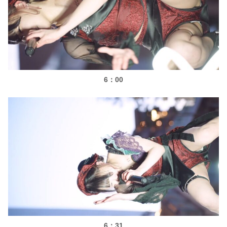
6：00
6：31