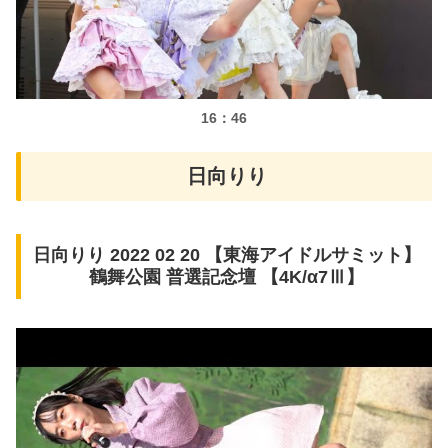
16：46
日向りり
日向りり 2022 02 20 【東海アイドルサミット】
鶴舞公園 普選記念壇 【4K/α7Ⅲ】