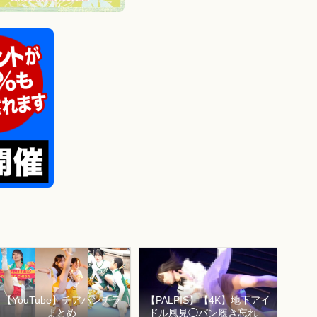
【YouTube】チアパンチラ
【PALPIS】【4K】地下アイ
まとめ
ドル風見◯パン履き忘れ激