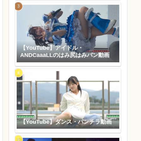
【YouTube】アイドル・
ANDCaaaLLのはみ尻はみパン動画
【YouTube】ダンス・パンチラ動画