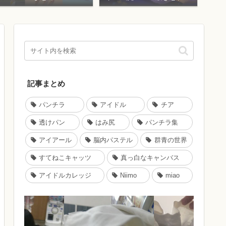
レア映像3！
記事まとめ
パンチラ
アイドル
チア
透けパン
はみ尻
パンチラ集
アイアール
脳内パステル
群青の世界
すてねこキャッツ
真っ白なキャンバス
アイドルカレッジ
Niimo
miao