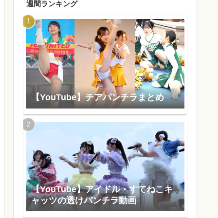
週間ランキング
【YouTube】チアパンチラまとめ
【YouTube】アイドル・すてねこキ
ャッツの透けパンチラ動画