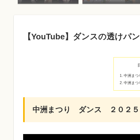
【YouTube】ダンスの透けパ
中洲まつ
中洲まつ
中洲まつり ダンス ２０２５