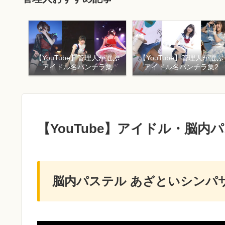
【YouTube】管理人が選ぶ
【YouTube】管理人が選ぶ
アイドル名パンチラ集
アイドル名パンチラ集2
【YouTube】アイドル・脳
脳内パステル あざといシンパ