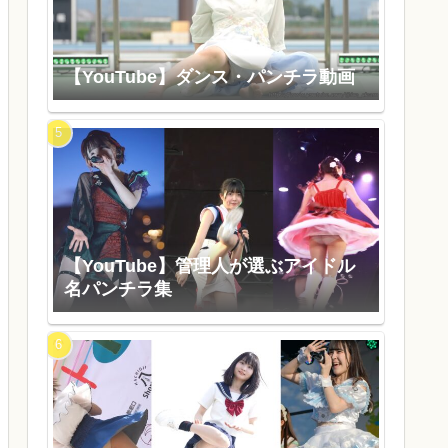
【YouTube】ダンス・パンチラ動画
【YouTube】管理人が選ぶアイドル
名パンチラ集